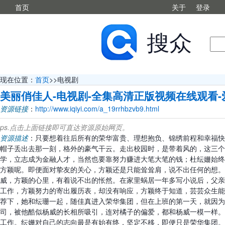
首页
关于
登录
现在位置：
首页
>>电视剧
美丽俏佳人-电视剧-全集高清正版视频在线观看-
资源链接
：
http://www.iqiyi.com/a_19rrhbzvb9.html
ps.点击上面链接即可直达资源原始网页。
资源描述
：只要想着往后所有的荣华富贵、理想抱负、锦绣前程和幸福快
帽子丢出去那一刻，格外的豪气干云。走出校园时，是带着风的，这三个
学，立志成为金融人才，当然也要靠努力赚进大笔大笔的钱；杜纭姗始终
方颖呢。即便面对挚友的关心，方颖还是只能耸耸肩，说不出任何的想。
威，方颖的心里，有着说不出的怅然。在家里蜗居一年多写小说后，父亲
工作，方颖努力的寄出履历表，却没有响应，方颖终于知道，芸芸众生能
荐下，她和纭珊一起，随佳真进入荣华集团，但在上班的第一天，就因为
司，被他酷似杨威的长相所吸引，连对橘子的偏爱，都和杨威一模一样。
工作。纭姗对自己的志向最是有始有终，坚定不移，即便只是荣华集团。